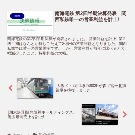
南海電鉄 第2四半期決算発表 関
南海
西私鉄唯一の営業利益を計上!
南海電鉄の第2四半期決算が発表されました。 営業利益を計上! 第2
四半期はなんとか持ちこたえて2億円の営業利益となりました。関西
私鉄では唯一の営業黒字です。しかし営業利益が前年に比べると大
幅減少したこと、特別利益の大幅...
[大阪メトロ]24系24603Fが森ノ宮ー北加
賀屋を往復しました
[期末決算]阪急阪神ホールディングス、
過去最高売上を計上!
ホーム
鉄道情報