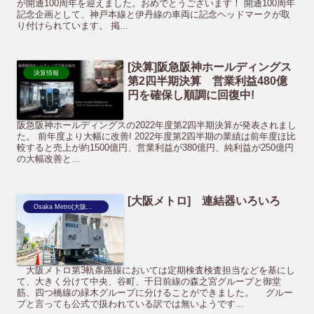
が開通100周年を迎えました。おめでとうございます！ 開通100周年
記念企画として、神戸本線と伊丹線の車両に記念ヘッドマークが取
り付けられています。 掲...
[決算]阪急阪神ホールディングス
決算情報
第2四半期決算 営業利益480億
円を確保し順調に回復中!
阪急阪神ホールディングスの2022年度第2四半期決算が発表されまし
た。 前年度より大幅に改善! 2022年度第2四半期の業績は前年度ほ比
較すると売上が約1500億円、営業利益が380億円、純利益が250億円
の大幅改善と...
[大阪メトロ] 連結器いろいろ
Osaka Metro(大阪市営地下鉄)
大阪メトロ第3軌条路線においては定期検査検査担当などを基にし
て、大きく分けて中央、谷町、千日前線の森之宮グループと御堂
筋、四つ橋線の緑木グループに分けることができました。 グルー
プと言っても公式で扱われている訳では無いようです...