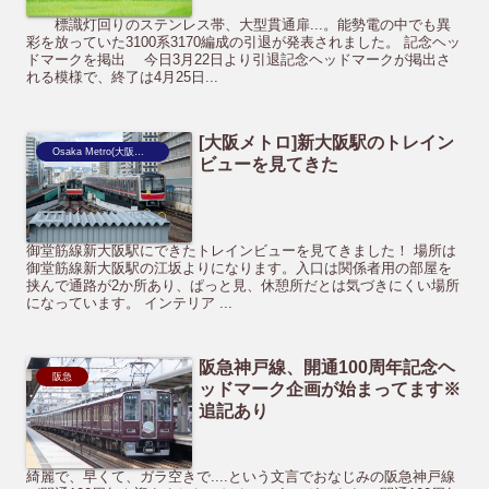
標識灯回りのステンレス帯、大型貫通扉...。能勢電の中でも異
彩を放っていた3100系3170編成の引退が発表されました。 記念ヘッ
ドマークを掲出 今日3月22日より引退記念ヘッドマークが掲出さ
れる模様で、終了は4月25日...
[大阪メトロ]新大阪駅のトレイン
Osaka Metro(大阪市営地下鉄)
ビューを見てきた
御堂筋線新大阪駅にできたトレインビューを見てきました！ 場所は
御堂筋線新大阪駅の江坂よりになります。入口は関係者用の部屋を
挟んで通路が2か所あり、ぱっと見、休憩所だとは気づきにくい場所
になっています。 インテリア ...
阪急神戸線、開通100周年記念ヘ
阪急
ッドマーク企画が始まってます※
追記あり
綺麗で、早くて、ガラ空きで....という文言でおなじみの阪急神戸線