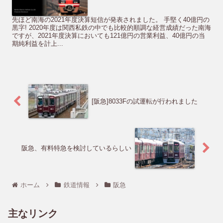
先ほど南海の2021年度決算短信が発表されました。 手堅く40億円の
黒字! 2020年度は関西私鉄の中でも比較的順調な経営成績だった南海
ですが、2021年度決算においても121億円の営業利益、40億円の当
期純利益を計上...
[阪急]8033Fの試運転が行われました
阪急、有料特急を検討しているらしい
ホーム
鉄道情報
阪急
主なリンク