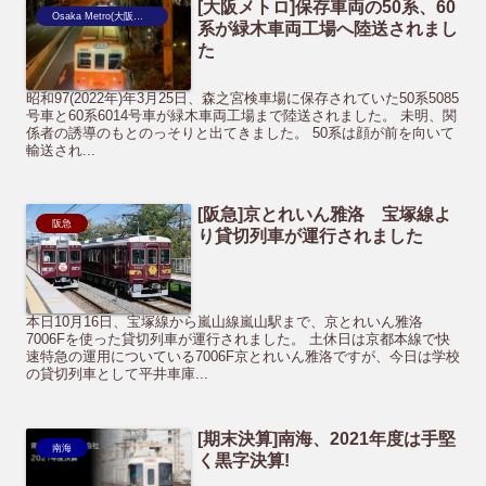
[大阪メトロ]保存車両の50系、60
Osaka Metro(大阪市営地下鉄)
系が緑木車両工場へ陸送されまし
た
昭和97(2022年)年3月25日、森之宮検車場に保存されていた50系5085
号車と60系6014号車が緑木車両工場まで陸送されました。 未明、関
係者の誘導のもとのっそりと出てきました。 50系は顔が前を向いて
輸送され...
[阪急]京とれいん雅洛 宝塚線よ
阪急
り貸切列車が運行されました
本日10月16日、宝塚線から嵐山線嵐山駅まで、京とれいん雅洛
7006Fを使った貸切列車が運行されました。 土休日は京都本線で快
速特急の運用についている7006F京とれいん雅洛ですが、今日は学校
の貸切列車として平井車庫...
[期末決算]南海、2021年度は手堅
南海
く黒字決算!