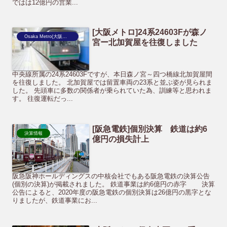
ではは12億円の営業...
[大阪メトロ]24系24603Fが森ノ
Osaka Metro(大阪市営地下鉄)
宮ー北加賀屋を往復しました
中央線所属の24系24603Fですが、本日森ノ宮～四つ橋線北加賀屋間
を往復しました。 北加賀屋では留置車両の23系と並ぶ姿が見られま
した。 先頭車に多数の関係者が乗られていた為、訓練等と思われま
す。 往復運転だっ...
[阪急電鉄]個別決算 鉄道は約6
決算情報
億円の損失計上
阪急阪神ホールディングスの中核会社でもある阪急電鉄の決算公告
(個別の決算)が掲載されました。 鉄道事業は約6億円の赤字 決算
公告によると、2020年度の阪急電鉄の個別決算は26億円の黒字とな
りましたが、鉄道事業にお...