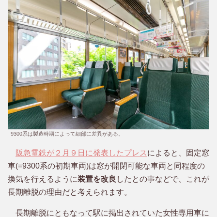
9300系は製造時期によって細部に差異がある。
阪急電鉄が２月９日に発表したプレス
によると、固定窓
車(=9300系の初期車両)は窓が開閉可能な車両と同程度の
換気を行えるように
装置を改良
したとの事などで、これが
長期離脱の理由だと考えられます。
長期離脱にともなって駅に掲出されていた女性専用車に