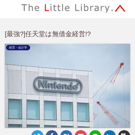
[最強?]任天堂は無借金経営!?
経営・会計学