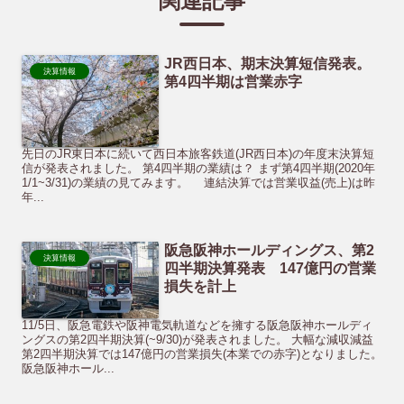
関連記事
JR西日本、期末決算短信発表。
決算情報
第4四半期は営業赤字
先日のJR東日本に続いて西日本旅客鉄道(JR西日本)の年度末決算短
信が発表されました。 第4四半期の業績は？ まず第4四半期(2020年
1/1~3/31)の業績の見てみます。 連結決算では営業収益(売上)は昨
年...
阪急阪神ホールディングス、第2
決算情報
四半期決算発表 147億円の営業
損失を計上
11/5日、阪急電鉄や阪神電気軌道などを擁する阪急阪神ホールディ
ングスの第2四半期決算(~9/30)が発表されました。 大幅な減収減益
第2四半期決算では147億円の営業損失(本業での赤字)となりました。
阪急阪神ホール...