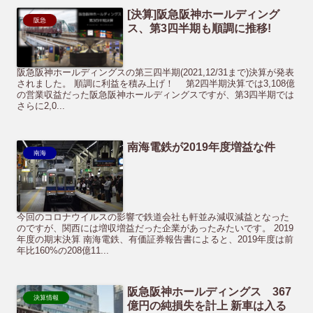
[決算]阪急阪神ホールディング
阪急
ス、第3四半期も順調に推移!
阪急阪神ホールディングスの第三四半期(2021,12/31まで)決算が発表
されました。 順調に利益を積み上げ！ 第2四半期決算では3,108億
の営業収益だった阪急阪神ホールディングスですが、第3四半期では
さらに2,0...
南海電鉄が2019年度増益な件
南海
今回のコロナウイルスの影響で鉄道会社も軒並み減収減益となった
のですが、関西には増収増益だった企業があったみたいです。 2019
年度の期末決算 南海電鉄、有価証券報告書によると、2019年度は前
年比160%の208億11...
阪急阪神ホールディングス 367
決算情報
億円の純損失を計上 新車は入る