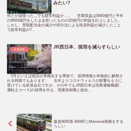
みたい?
何とか頑張った,,,でも経常利益が....。 営業収益は5680億円と平年
の8000億円をしたまあ割ったものの20億円の利益を計上しました。
しかし、受取配当金の減少や持分法による投資利益が減少したこと
で経常利益が7...
JR西日本、採用を減らすらしい
鉄道情報
3月といえば就活が本格化する季節で、採用情報が本格的に解禁さ
れる時期でもあります。 去年よりコロナウィルスの影響をもろに
受けている鉄道会社ですが、その中でもJR西日本は現業運輸職(駅、
運転士コース)の採用を中止、現業技術職と総合...
阪急8000系 8000FにMemorial装飾をする
らしい