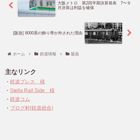
大阪メトロ 第2四半期決算発表 7〜９
月決算は利益を確保
[阪急] 8000系の飾り帯が外された理由
ホーム
鉄道情報
阪急
主なリンク
・
鉄道プレス 様
・
Stella Rail Side 様
・
鉄道コム
・
ブログ村(鉄道総合)