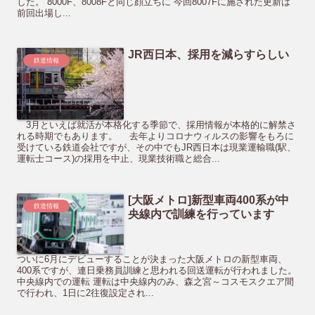
した。 8000F、8008Fと同じ顔立ちに 今回8007Fに施された更新は
前回出場し...
JR西日本、採用を減らすらしい
鉄道情報
3月といえば就活が本格化する季節で、採用情報が本格的に解禁さ
れる時期でもあります。 去年よりコロナウィルスの影響をもろに
受けている鉄道会社ですが、その中でもJR西日本は現業運輸職(駅、
運転士コース)の採用を中止、現業技術職と総合...
[大阪メトロ]新型車両400系が中
鉄道情報
央線内で訓練を行っています
ついに6月にデビューすることが決まった大阪メトロの新型車両、
400系ですが、連日乗務員訓練と思われる回送運転が行われました。
中央線内での運転 運転は中央線内のみ、森之宮～コスモスクエア間
で行われ、1日に2往復設定され...