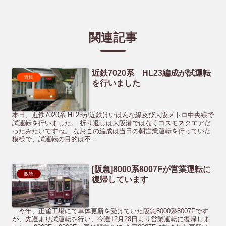
関連記事
近鉄7020系 HL23編成が試運転
近鉄
を行いました
本日、近鉄7020系 HL23が近鉄けいはんな線及び大阪メトロ中央線で
試運転を行いました。 折り返しは大阪港ではなくコスモスクエアだ
ったみたいですね。 なおこの編成は当日の朝営業運転を行っていた
模様で、試運転の目的は不...
[阪急]8000系8007Fが営業運転に
阪急
復帰しています
今年、正雀工場にて車体更新を受けていた阪急8000系8007Fです
が、先週より試運転を行い、今週12月28日より営業運転に復帰しま