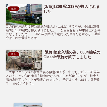
[阪急]1300系1313Fが搬入されま
阪急
した
この前神戸線向け1019編成が搬入されたばかりですが、今回は京都
線向け1313編成が搬入されました。 こちらももう14本目と大所帯
になりましたね！ 2020年度納入予定だった車両だとすると、遅延
分はこれが最後だと考...
[阪急]検査入場の為、8004編成の
阪急
Classic装飾が終了しました
阪急ファン永遠の新車である阪急8000系、中でもデビュー30周年
ということでClassic復刻装飾がなされていた8004Fですが、検査入
場の為終了したことが発表されました。 予定より少しはやい運行終
了 公式サイトで...