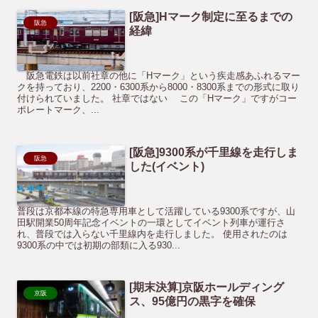
[阪急]Hマーク制定に至るまでの
阪急
経緯
阪急電鉄は以前社章の他に「Hマーク」という疾走感あふれるマー
クを持っており、2200・6300系から8000・8300系までの形式に取り
付けられていました。 社章ではない この「Hマーク」ですがコー
ポレートマーク、...
[阪急]9300系が千里線を走行しま
阪急
した(イベント)
普段は京都本線の特急専用車として活躍している9300系ですが、山
田駅開業50周年記念イベントの一環としてイベント列車が運行さ
れ、普段では入らない千里線内を走行しました。 使用されたのは
9300系の中では初期の部類に入る930...
[期末決算]京阪ホールディング
京阪
ス、95億円の黒字を確保