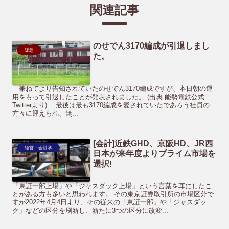
関連記事
のせでん3170編成が引退しまし
阪急
た。
兼ねてより告知されていたのせでん3170編成ですが、本日朝の運
用をもって引退したことが発表されました。 (出典:能勢電鉄公式
Twitterより) 最後は最も3170編成を愛されていたであろう社員の
方々に迎えられ、無...
[会計]近鉄GHD、京阪HD、JR西
経営・会計学
日本が来年度よりプライム市場を
選択!
「東証一部上場」や「ジャスダック上場」という言葉を耳にしたこ
とがある方も多いと思われます。 その東京証券取引所の市場区分で
すが2022年4月4日より、その従来の「東証一部」や「ジャスダッ
ク」などの区分を刷新し、新たに3つの区分に改変...