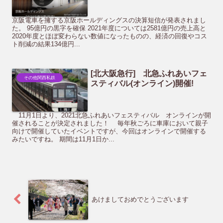
京阪電車を擁する京阪ホールディングスの決算短信が発表されまし
た。 95億円の黒字を確保 2021年度については2581億円の売上高と
2020年度とほぼ変わらない数値になったものの、経済の回復やコス
ト削減の結果134億円...
[北大阪急行] 北急ふれあいフェ
その他関西私鉄
スティバル(オンライン)開催!
11月1日より、2021北急ふれあいフェスティバル オンラインが開
催されることが決定されました！ 毎年秋ごろに車庫において親子
向けで開催していたイベントですが、今回はオンラインで開催する
みたいですね。 期間は11月1日か...
あけましておめでとうございます